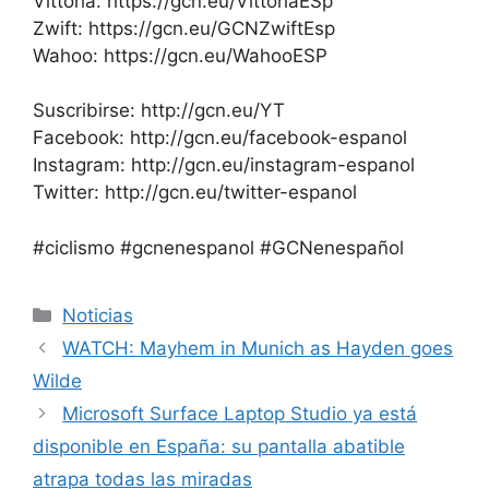
Vittoria: https://gcn.eu/VittoriaESp
Zwift: https://gcn.eu/GCNZwiftEsp
Wahoo: https://gcn.eu/WahooESP
Suscribirse: http://gcn.eu/YT
Facebook: http://gcn.eu/facebook-espanol
Instagram: http://gcn.eu/instagram-espanol
Twitter: http://gcn.eu/twitter-espanol
#ciclismo #gcnenespanol #GCNenespañol
Categorías
Noticias
WATCH: Mayhem in Munich as Hayden goes
Wilde
Microsoft Surface Laptop Studio ya está
disponible en España: su pantalla abatible
atrapa todas las miradas