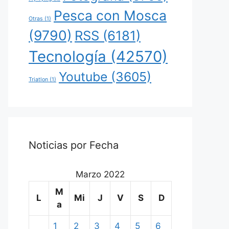
Pesca con Mosca
Otras
(1)
(9790)
RSS
(6181)
Tecnología
(42570)
Youtube
(3605)
Triatlon
(1)
Noticias por Fecha
Marzo 2022
M
L
Mi
J
V
S
D
a
1
2
3
4
5
6