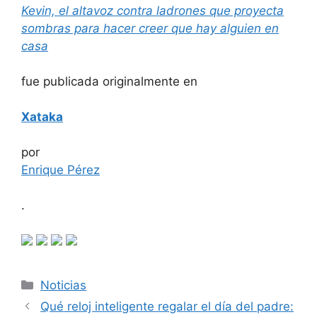
Kevin, el altavoz contra ladrones que proyecta
sombras para hacer creer que hay alguien en
casa
fue publicada originalmente en
Xataka
por
Enrique Pérez
.
Categorías
Noticias
Qué reloj inteligente regalar el día del padre: