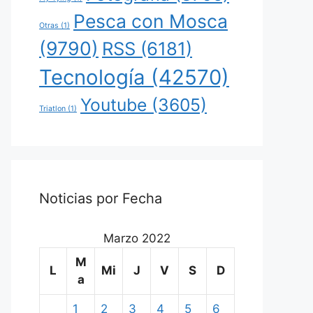
Pesca con Mosca
Otras
(1)
(9790)
RSS
(6181)
Tecnología
(42570)
Youtube
(3605)
Triatlon
(1)
Noticias por Fecha
Marzo 2022
M
L
Mi
J
V
S
D
a
1
2
3
4
5
6