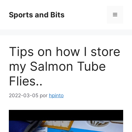
Saltar
al
Sports and Bits
Menú
contenido
Tips on how I store
my Salmon Tube
Flies..
2022-03-05
por
hpinto