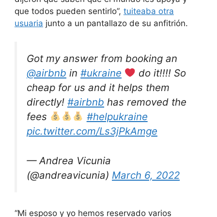
que todos pueden sentirlo”,
tuiteaba otra
usuaria
junto a un pantallazo de su anfitrión.
Got my answer from booking an
@airbnb
in
#ukraine
do it!!!! So
cheap for us and it helps them
directly!
#airbnb
has removed the
fees
#helpukraine
pic.twitter.com/Ls3jPkAmge
— Andrea Vicunia
(@andreavicunia)
March 6, 2022
“Mi esposo y yo hemos reservado varios