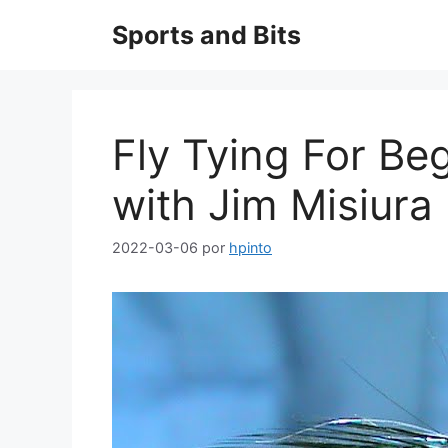
Saltar
Sports and Bits
al
contenido
Fly Tying For Be
with Jim Misiura
2022-03-06
por
hpinto