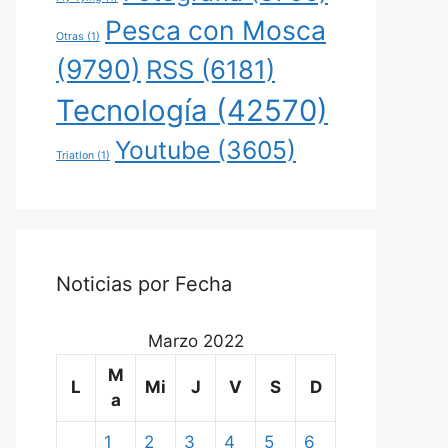
Pesca con Mosca
Otras
(1)
(9790)
RSS
(6181)
Tecnología
(42570)
Youtube
(3605)
Triatlon
(1)
Noticias por Fecha
Marzo 2022
M
L
Mi
J
V
S
D
a
1
2
3
4
5
6