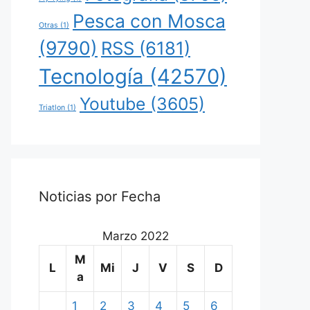
Pesca con Mosca
Otras
(1)
(9790)
RSS
(6181)
Tecnología
(42570)
Youtube
(3605)
Triatlon
(1)
Noticias por Fecha
Marzo 2022
M
L
Mi
J
V
S
D
a
1
2
3
4
5
6