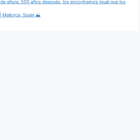
 de altura. 500 años después, los encontramos igual que los
 Mallorca, Spain ⛰