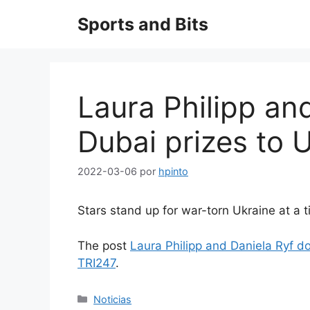
Saltar
Sports and Bits
al
contenido
Laura Philipp an
Dubai prizes to 
2022-03-06
por
hpinto
Stars stand up for war-torn Ukraine at a
The post
Laura Philipp and Daniela Ryf d
TRI247
.
Categorías
Noticias