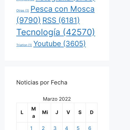
Pesca con Mosca
Otras
(1)
(9790)
RSS
(6181)
Tecnología
(42570)
Youtube
(3605)
Triatlon
(1)
Noticias por Fecha
Marzo 2022
M
L
Mi
J
V
S
D
a
1
2
3
4
5
6