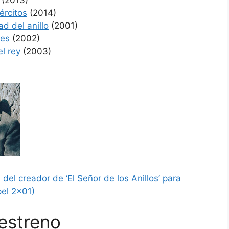
ércitos
(2014)
d del anillo
(2001)
res
(2002)
el rey
(2003)
del creador de ‘El Señor de los Anillos’ para
el 2×01)
estreno