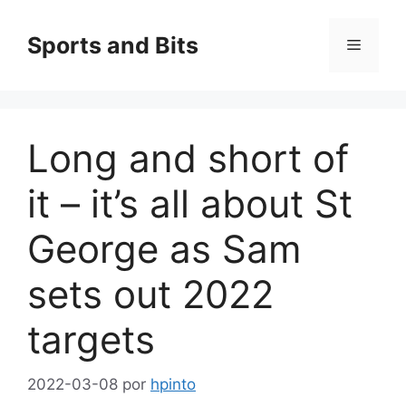
Saltar
al
Sports and Bits
Menú
contenido
Long and short of
it – it’s all about St
George as Sam
sets out 2022
targets
2022-03-08
por
hpinto