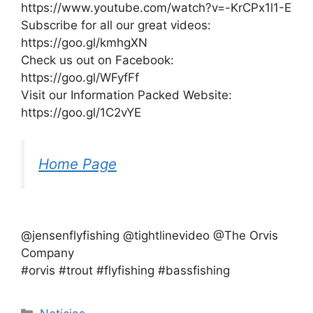
https://www.youtube.com/watch?v=-KrCPx1l1-E
Subscribe for all our great videos:
https://goo.gl/kmhgXN
Check us out on Facebook:
https://goo.gl/WFyfFf
Visit our Information Packed Website:
https://goo.gl/1C2vYE
Home Page
@jensenflyfishing @tightlinevideo @The Orvis
Company
#orvis #trout #flyfishing #bassfishing
Categorías