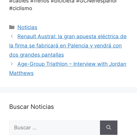
#cables #frenos #bicicleta #GCNenespañol
#ciclismo
Categorías
Noticias
Renault Austral: la gran apuesta eléctrica de
la firma se fabricará en Palencia y vendrá con
dos grandes pantallas
Age-Group Triathlon – Interview with Jordan
Matthews
Buscar Noticias
Buscar: