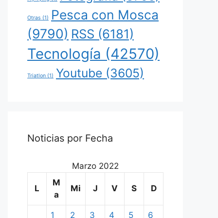
Pesca con Mosca
Otras
(1)
(9790)
RSS
(6181)
Tecnología
(42570)
Youtube
(3605)
Triatlon
(1)
Noticias por Fecha
Marzo 2022
M
L
Mi
J
V
S
D
a
1
2
3
4
5
6