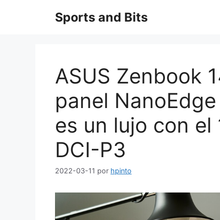
Saltar
Sports and Bits
al
contenido
ASUS Zenbook 14
panel NanoEdge 
es un lujo con e
DCI-P3
2022-03-11
por
hpinto