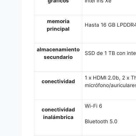
gráficos
Intel Iris Xe
memoria
Hasta 16 GB LPDDR
principal
almacenamiento
SSD de 1 TB con int
secundario
1 x HDMI 2.0b, 2 x T
conectividad
micrófono/auriculare
Wi-Fi 6
conectividad
inalámbrica
Bluetooth 5.0