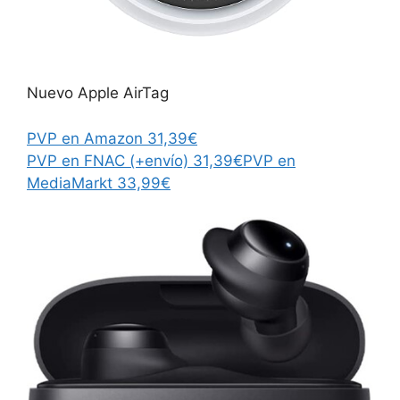
Nuevo Apple AirTag
PVP en Amazon 31,39€
PVP en FNAC (+envío) 31,39€
PVP en
MediaMarkt 33,99€