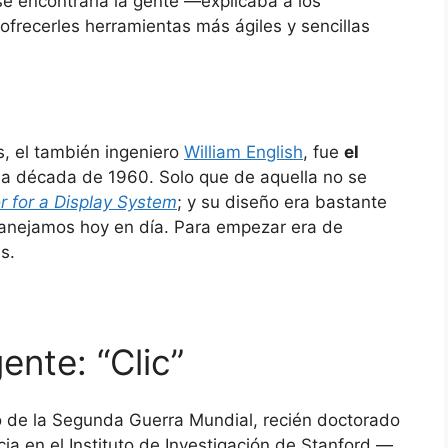
e encontraría la gente —explicaba a los
ofrecerles herramientas más ágiles y sencillas
, el también ingeniero
William English
, fue
el
a década de 1960. Solo que de aquella no se
or for a Display System
; y su diseño era bastante
manejamos hoy en día. Para empezar era de
s.
gente: “Clic”
no de la Segunda Guerra Mundial, recién doctorado
a en el Instituto de Investigación de Stanford —