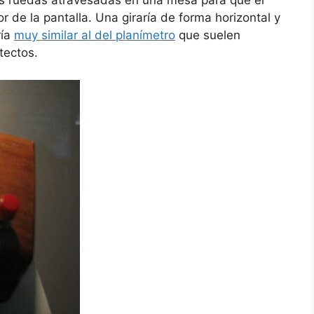
as ruedas atravesadas en una mesa para que el
r de la pantalla. Una giraría de forma horizontal y
ría
muy similar al del planímetro
que suelen
tectos.