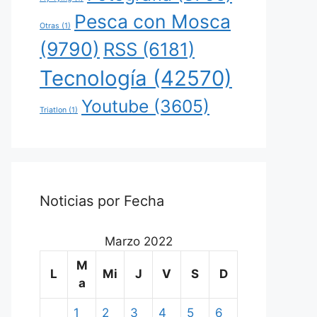
Pesca con Mosca
Otras
(1)
(9790)
RSS
(6181)
Tecnología
(42570)
Youtube
(3605)
Triatlon
(1)
Noticias por Fecha
Marzo 2022
M
L
Mi
J
V
S
D
a
1
2
3
4
5
6