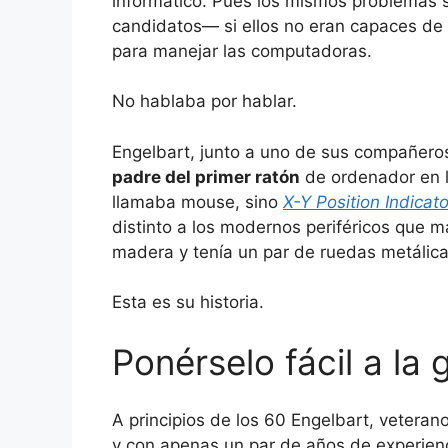
informático. Pues los mismos problemas s
candidatos— si ellos no eran capaces de 
para manejar las computadoras.
No hablaba por hablar.
Engelbart, junto a uno de sus compañeros
padre del primer ratón
de ordenador en l
llamaba mouse, sino
X-Y Position Indicat
distinto a los modernos periféricos que 
madera y tenía un par de ruedas metálica
Esta es su historia.
Ponérselo fácil a la 
A principios de los 60 Engelbart, vetera
y con apenas un par de años de experienci