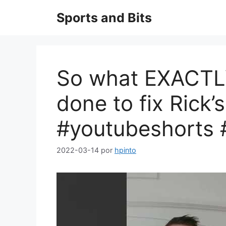
Saltar
Sports and Bits
al
contenido
So what EXACTLY
done to fix Rick’
#youtubeshorts 
2022-03-14
por
hpinto