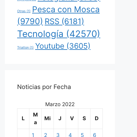
Pesca con Mosca
Otras
(1)
(9790)
RSS
(6181)
Tecnología
(42570)
Youtube
(3605)
Triatlon
(1)
Noticias por Fecha
Marzo 2022
M
L
Mi
J
V
S
D
a
1
2
3
4
5
6