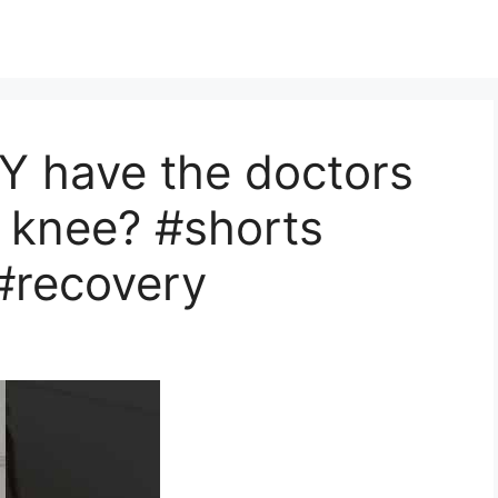
 have the doctors
s knee? #shorts
#recovery