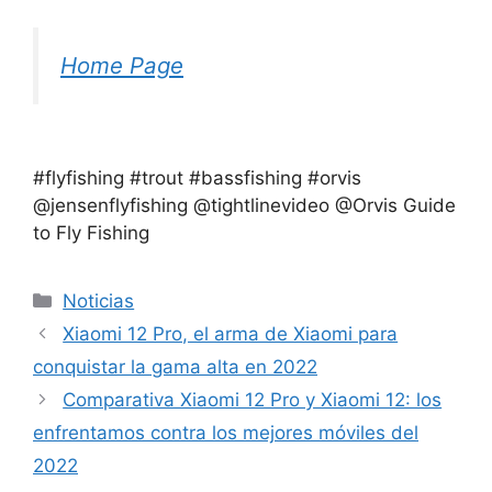
Home Page
#flyfishing #trout #bassfishing #orvis
@jensenflyfishing @tightlinevideo @Orvis Guide
to Fly Fishing
Categorías
Noticias
Xiaomi 12 Pro, el arma de Xiaomi para
conquistar la gama alta en 2022
Comparativa Xiaomi 12 Pro y Xiaomi 12: los
enfrentamos contra los mejores móviles del
2022