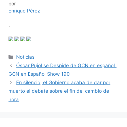
por
Enrique Pérez
.
Categorías
Noticias
Óscar Pujol se Despide de GCN en español |
GCN en Español Show 190
En silencio, el Gobierno acaba de dar por
muerto el debate sobre el fin del cambio de
hora