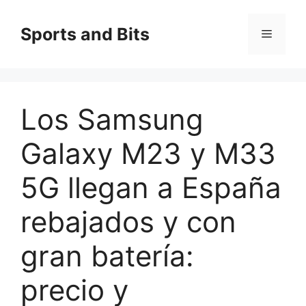
Saltar
al
Sports and Bits
Menú
contenido
Los Samsung
Galaxy M23 y M33
5G llegan a España
rebajados y con
gran batería:
precio y