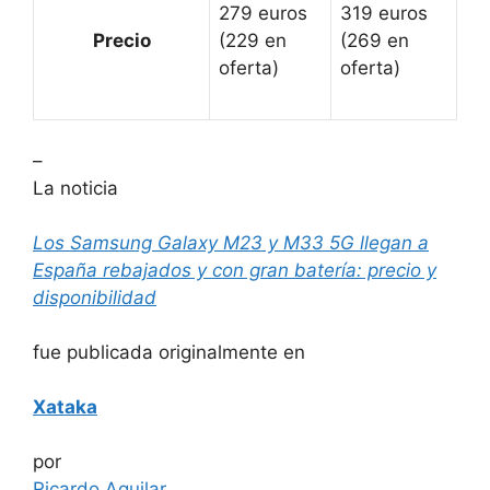
279 euros
319 euros
Precio
(229 en
(269 en
oferta)
oferta)
–
La noticia
Los Samsung Galaxy M23 y M33 5G llegan a
España rebajados y con gran batería: precio y
disponibilidad
fue publicada originalmente en
Xataka
por
Ricardo Aguilar