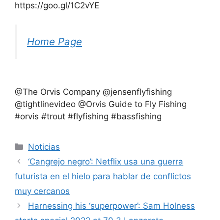
https://goo.gl/1C2vYE
Home Page
@The Orvis Company @jensenflyfishing
@tightlinevideo @Orvis Guide to Fly Fishing
#orvis #trout #flyfishing #bassfishing
Categorías
Noticias
‘Cangrejo negro’: Netflix usa una guerra
futurista en el hielo para hablar de conflictos
muy cercanos
Harnessing his ‘superpower’: Sam Holness