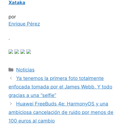
Xataka
por
Enrique Pérez
.
Categorías
Noticias
Ya tenemos la primera foto totalmente
enfocada tomada por el James Webb. Y todo
gracias a una “selfie”
Huawei FreeBuds 4e: HarmonyOS y una
ambiciosa cancelación de ruido por menos de
100 euros al cambio