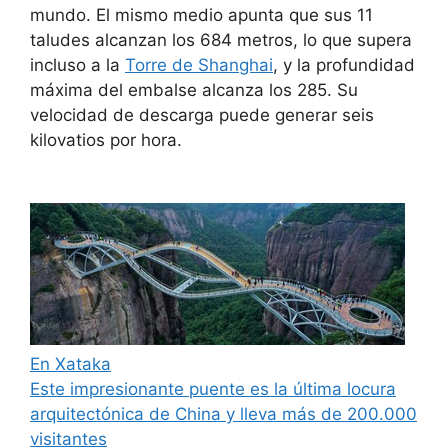
mundo. El mismo medio apunta que sus 11
taludes alcanzan los 684 metros, lo que supera
incluso a la
Torre de Shanghai
, y la profundidad
máxima del embalse alcanza los 285. Su
velocidad de descarga puede generar seis
kilovatios por hora.
En Xataka
Este impresionante puente es la última locura
arquitectónica de China y lleva más de 200.000
visitantes