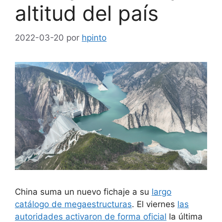
altitud del país
2022-03-20
por
hpinto
China suma un nuevo fichaje a su
largo
catálogo de megaestructuras
. El viernes
las
autoridades activaron de forma oficial
la última