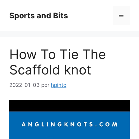
Saltar
al
Sports and Bits
Menú
contenido
How To Tie The
Scaffold knot
2022-01-03
por
hpinto