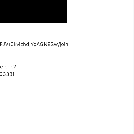
FJVr0kvizhdjYgAGN8Sw/join
le.php?
63381