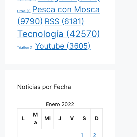
Pesca con Mosca
Otras
(1)
(9790)
RSS
(6181)
Tecnología
(42570)
Youtube
(3605)
Triatlon
(1)
Noticias por Fecha
Enero 2022
M
L
Mi
J
V
S
D
a
1
2