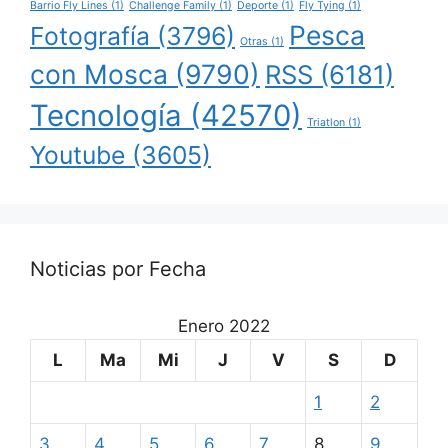
Barrio Fly Lines
(1)
Challenge Family
(1)
Deporte
(1)
Fly Tying
(1)
Pesca
Fotografía
(3796)
Otras
(1)
con Mosca
(9790)
RSS
(6181)
Tecnología
(42570)
Triatlon
(1)
Youtube
(3605)
Noticias por Fecha
Enero 2022
L
Ma
Mi
J
V
S
D
1
2
3
4
5
6
7
8
9