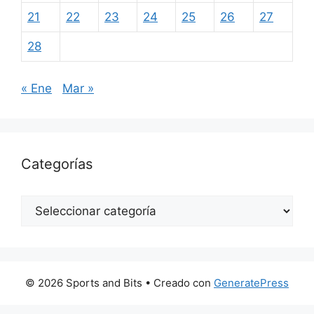
21
22
23
24
25
26
27
28
« Ene
Mar »
Categorías
Categorías
© 2026 Sports and Bits
• Creado con
GeneratePress