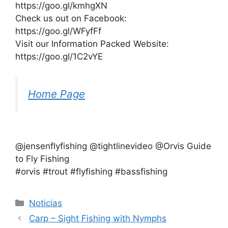
https://goo.gl/kmhgXN
Check us out on Facebook:
https://goo.gl/WFyfFf
Visit our Information Packed Website:
https://goo.gl/1C2vYE
Home Page
@jensenflyfishing @tightlinevideo @Orvis Guide
to Fly Fishing
#orvis #trout #flyfishing #bassfishing
Categorías
Noticias
Carp – Sight Fishing with Nymphs