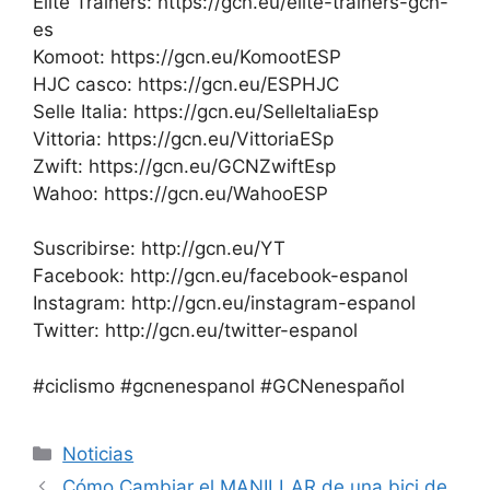
Elite Trainers: https://gcn.eu/elite-trainers-gcn-
es
Komoot: https://gcn.eu/KomootESP
HJC casco: https://gcn.eu/ESPHJC
Selle Italia: https://gcn.eu/SelleItaliaEsp
Vittoria: https://gcn.eu/VittoriaESp
Zwift: https://gcn.eu/GCNZwiftEsp
Wahoo: https://gcn.eu/WahooESP
Suscribirse: http://gcn.eu/YT
Facebook: http://gcn.eu/facebook-espanol
Instagram: http://gcn.eu/instagram-espanol
Twitter: http://gcn.eu/twitter-espanol
#ciclismo #gcnenespanol #GCNenespañol
Categorías
Noticias
Cómo Cambiar el MANILLAR de una bici de