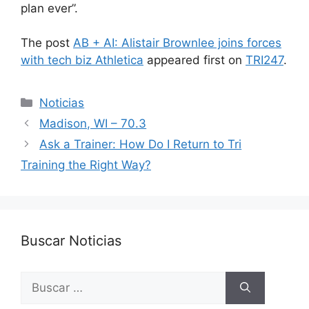
plan ever”.
The post
AB + AI: Alistair Brownlee joins forces
with tech biz Athletica
appeared first on
TRI247
.
Categorías
Noticias
Madison, WI – 70.3
Ask a Trainer: How Do I Return to Tri
Training the Right Way?
Buscar Noticias
Buscar: