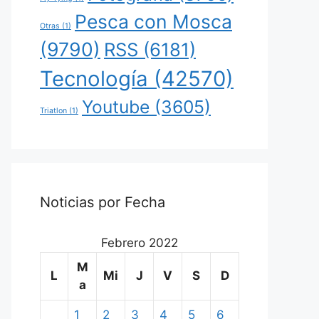
Pesca con Mosca
Otras
(1)
(9790)
RSS
(6181)
Tecnología
(42570)
Youtube
(3605)
Triatlon
(1)
Noticias por Fecha
Febrero 2022
M
L
Mi
J
V
S
D
a
1
2
3
4
5
6