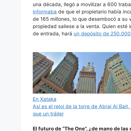
una década, llegó a movilizar a 600 trab
informaba
de que el propietario había in
de 165 millones, lo que desembocó a su 
propiedad saliese a la venta. Quien esté
de entrada, hará
un depósito de 250.000
En Xataka
Así es el reloj de la torre de Abraj Al B
que un tráiler
El futuro de “The One”, ¿de mano de la