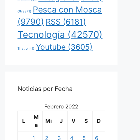
Pesca con Mosca
Otras
(1)
(9790)
RSS
(6181)
Tecnología
(42570)
Youtube
(3605)
Triatlon
(1)
Noticias por Fecha
Febrero 2022
M
L
Mi
J
V
S
D
a
1
2
3
4
5
6