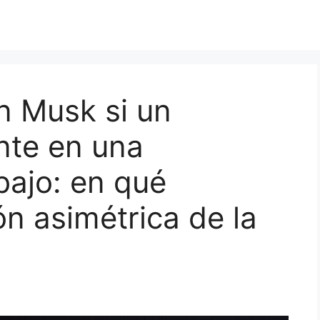
n Musk si un
nte en una
bajo: en qué
ón asimétrica de la