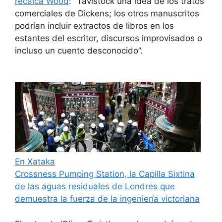
recalca Wood
: “Tavistock una idea de los tratos
comerciales de Dickens; los otros manuscritos
podrían incluir extractos de libros en los
estantes del escritor, discursos improvisados o
incluso un cuento desconocido”.
En Xataka
Crossness Pumping Station, la Capilla Sixtina
de las aguas residuales de Londres que
demuestra la fuerza de la ingeniería victoriana