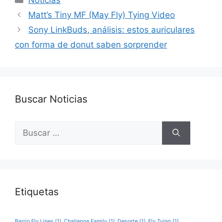
Matt’s Tiny MF (May Fly) Tying Video
Sony LinkBuds, análisis: estos auriculares
con forma de donut saben sorprender
Buscar Noticias
Buscar:
Etiquetas
Barrio Fly Lines
(1)
Challenge Family
(1)
Deporte
(1)
Fly Tying
(1)