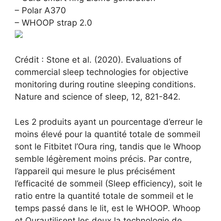
–
Polar A370
–
WHOOP
strap
2.0
Crédit :
Stone et al.
(2020). Evaluations of
commercial sleep technologies for
objective
monitoring during routine sleeping conditions.
Nature and science of sleep,
12, 821-842.
Les 2 produits ayant un pourcentage d’erreur le
moins élevé
pour la quantité totale de sommeil
sont le
Fitbit
et l’
O
ura
rin
g, tandis que le
Whoop
semble légèrement moins précis.
Par contre
,
l’appareil qui mesure le plus précisément
l’efficacité de sommeil (
Sleep
efficiency
), soit le
ratio entre la quantité totale de sommeil et le
temps passé dans le lit, est le WHOOP.
Whoop
et
Oura
utilisent les deux la technologie de