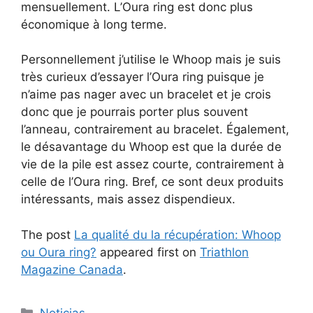
mensuellement. L’
Oura
ring est donc plus
économique à long terme.
Personnellement j’utilise le
Whoop
mais je suis
très curieux d’essayer l’
Oura
ring puisque je
n’aime pas nager avec un bracelet et je crois
donc que je pourrais porter plus souvent
l’anneau, contrairement au bracelet. Également,
le désavantage du
Whoop
est que la durée
de
vie de la pile est assez courte, contrairement à
celle de l’
Oura
ring. Bref, ce sont deux produits
intéressants, mais assez dispendieux.
The post
La qualité du la récupération: Whoop
ou Oura ring?
appeared first on
Triathlon
Magazine Canada
.
Categorías
Noticias