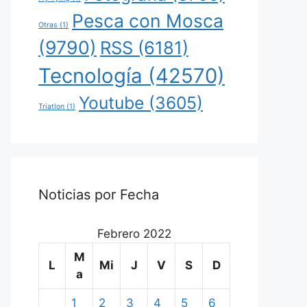
Pesca con Mosca
Otras
(1)
(9790)
RSS
(6181)
Tecnología
(42570)
Youtube
(3605)
Triatlon
(1)
Noticias por Fecha
Febrero 2022
M
L
Mi
J
V
S
D
a
1
2
3
4
5
6