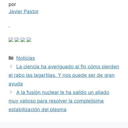
por
Javier Pastor
.
Categorías
Noticias
La ciencia ha averiguado al fin cómo pierden
el rabo las lagartijas. Y nos puede ser de gran
ayuda
A la fusión nuclear le ha salido un aliado
muy valioso para resolver la complejísima
estabilización del plasma