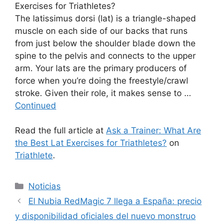
The latissimus dorsi (lat) is a triangle-shaped
muscle on each side of our backs that runs
from just below the shoulder blade down the
spine to the pelvis and connects to the upper
arm. Your lats are the primary producers of
force when you’re doing the freestyle/crawl
stroke. Given their role, it makes sense to …
Continued
Read the full article at
Ask a Trainer: What Are
the Best Lat Exercises for Triathletes?
on
Triathlete
.
Categorías
Noticias
El Nubia RedMagic 7 llega a España: precio
y disponibilidad oficiales del nuevo monstruo