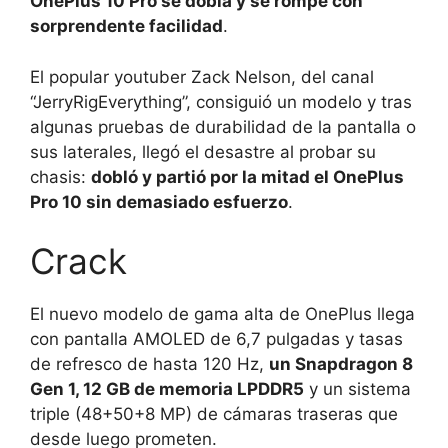
OnePlus 10 Pro se dobla y se rompe con
sorprendente facilidad
.
El popular youtuber Zack Nelson, del canal
“JerryRigEverything”, consiguió un modelo y tras
algunas pruebas de durabilidad de la pantalla o
sus laterales, llegó el desastre al probar su
chasis:
dobló y partió por la mitad el OnePlus
Pro 10 sin demasiado esfuerzo
.
Crack
El nuevo modelo de gama alta de OnePlus llega
con pantalla AMOLED de 6,7 pulgadas y tasas
de refresco de hasta 120 Hz,
un Snapdragon 8
Gen 1, 12 GB de memoria LPDDR5
y un sistema
triple (48+50+8 MP) de cámaras traseras que
desde luego prometen.