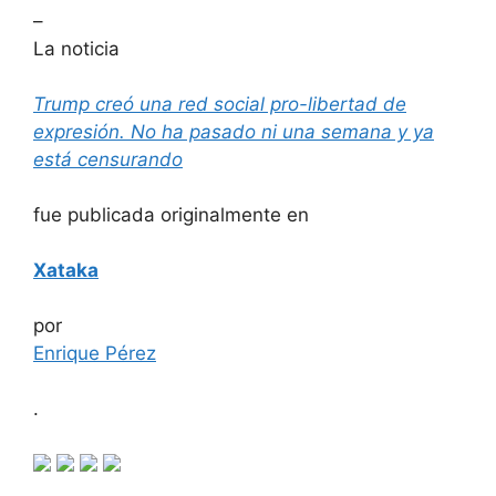
–
La noticia
Trump creó una red social pro-libertad de
expresión. No ha pasado ni una semana y ya
está censurando
fue publicada originalmente en
Xataka
por
Enrique Pérez
.