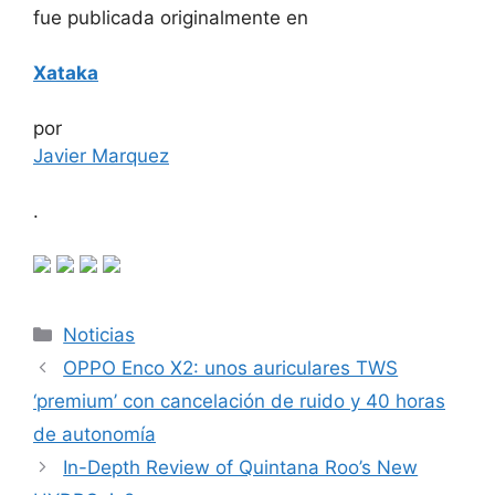
fue publicada originalmente en
Xataka
por
Javier Marquez
.
Categorías
Noticias
OPPO Enco X2: unos auriculares TWS
‘premium’ con cancelación de ruido y 40 horas
de autonomía
In-Depth Review of Quintana Roo’s New