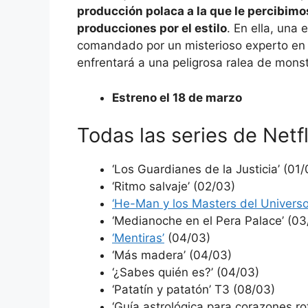
producción polaca a la que le percibimo
producciones por el estilo
. En ella, una
comandado por un misterioso experto en 
enfrentará a una peligrosa ralea de monst
Estreno el 18 de marzo
Todas las series de Netf
‘Los Guardianes de la Justicia’ (01/
‘Ritmo salvaje’ (02/03)
‘He-Man y los Masters del Universo
‘Medianoche en el Pera Palace’ (03
‘Mentiras’
(04/03)
‘Más madera’ (04/03)
‘¿Sabes quién es?’ (04/03)
‘Patatín y patatón’ T3 (08/03)
‘Guía astrológica para corazones ro