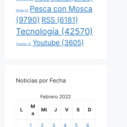
Pesca con Mosca
Otras
(1)
(9790)
RSS
(6181)
Tecnología
(42570)
Youtube
(3605)
Triatlon
(1)
Noticias por Fecha
Febrero 2022
M
L
Mi
J
V
S
D
a
1
2
3
4
5
6