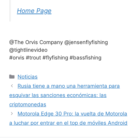
Home Page
@The Orvis Company @jensenflyfishing
@tightlinevideo
#orvis #trout #flyfishing #bassfishing
Categorías
Noticias
Rusia tiene a mano una herramienta para
esquivar las sanciones económicas: las
criptomonedas
Motorola Edge 30 Pro: la vuelta de Motorola
a luchar por entrar en el top de móviles Android