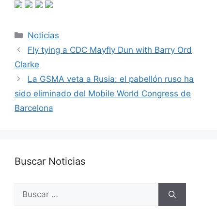
Categorías
Noticias
Fly tying a CDC Mayfly Dun with Barry Ord
Clarke
La GSMA veta a Rusia: el pabellón ruso ha
sido eliminado del Mobile World Congress de
Barcelona
Buscar Noticias
Buscar: