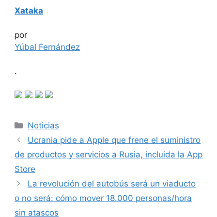
Xataka
por
Yúbal Fernández
.
Categorías
Noticias
Ucrania pide a Apple que frene el suministro
de productos y servicios a Rusia, incluida la App
Store
La revolución del autobús será un viaducto
o no será: cómo mover 18.000 personas/hora
sin atascos