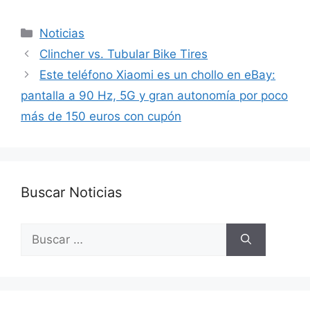
Categorías
Noticias
Clincher vs. Tubular Bike Tires
Este teléfono Xiaomi es un chollo en eBay:
pantalla a 90 Hz, 5G y gran autonomía por poco
más de 150 euros con cupón
Buscar Noticias
Buscar: