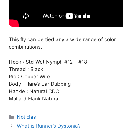
This fly can be tied any a wide range of color
combinations.
Hook : Std Wet Nymph #12 – #18
Thread : Black
Rib : Copper Wire
Body : Hare’s Ear Dubbing
Hackle : Natural CDC
Mallard Flank Natural
Categorías
Noticias
What is Runner’s Dystonia?