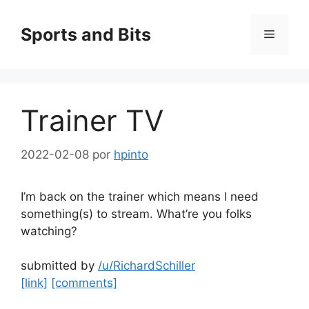
Saltar
al
Sports and Bits
Menú
contenido
Trainer TV
2022-02-08
por
hpinto
I’m back on the trainer which means I need
something(s) to stream. What’re you folks
watching?
submitted by
/u/RichardSchiller
[link]
[comments]