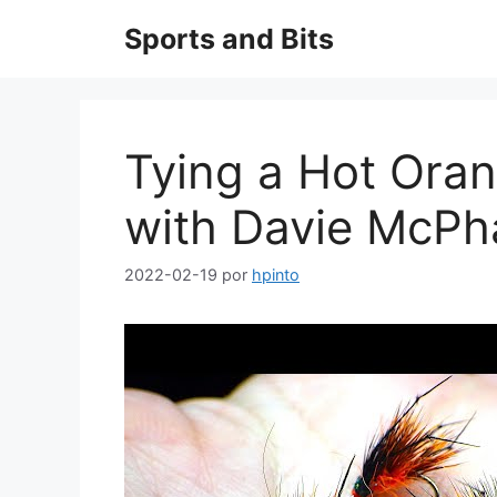
Saltar
Sports and Bits
al
contenido
Tying a Hot Or
with Davie McPha
2022-02-19
por
hpinto