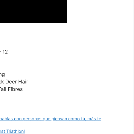
e 12
ng
k Deer Hair
ail Fibres
s hablas con personas que piensan como tú, más te
t Triathlon!