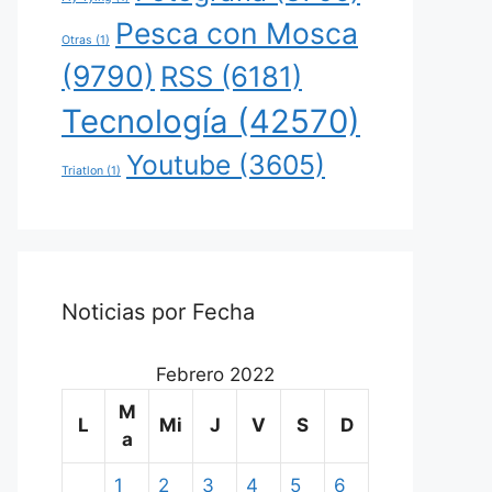
Pesca con Mosca
Otras
(1)
(9790)
RSS
(6181)
Tecnología
(42570)
Youtube
(3605)
Triatlon
(1)
Noticias por Fecha
Febrero 2022
M
L
Mi
J
V
S
D
a
1
2
3
4
5
6