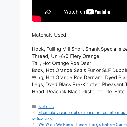
Materials Used;
Hook, Fulling Mill Short Shank Special siz
Thread, Uni-8/0 Fiery Orange
Tail, Hot Orange Roe Deer
Body, Hot Orange Seals Fur or SLF Dubbi
Wing, Hot Orange Roe Derr and Dyed Blac
Legs, Dyed Black Pre-Knotted Pheasant T
Head, Peacock Black Glister or Lite-Brite
Categorías
Noticias
El círculo vicioso del extremismo: cuanto má
radicalizas
We Wish We Knew These Things Before Our Firs